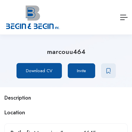
marcouu464
Download CV
Invite
Location